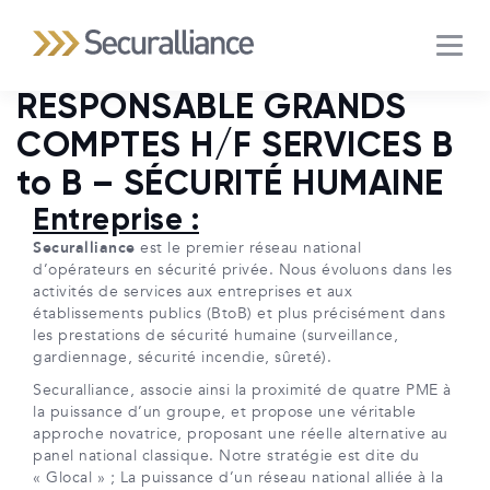
MEN
RESPONSABLE GRANDS
COMPTES H/F SERVICES B
to B – SÉCURITÉ HUMAINE
Entreprise :
Securalliance
est le premier réseau national
d’opérateurs en sécurité privée. Nous évoluons dans les
activités de services aux entreprises et aux
établissements publics (BtoB) et plus précisément dans
les prestations de sécurité humaine (surveillance,
gardiennage, sécurité incendie, sûreté).
Securalliance, associe ainsi la proximité de quatre PME à
la puissance d’un groupe, et propose une véritable
approche novatrice, proposant une réelle alternative au
panel national classique. Notre stratégie est dite du
« Glocal » ; La puissance d’un réseau national alliée à la