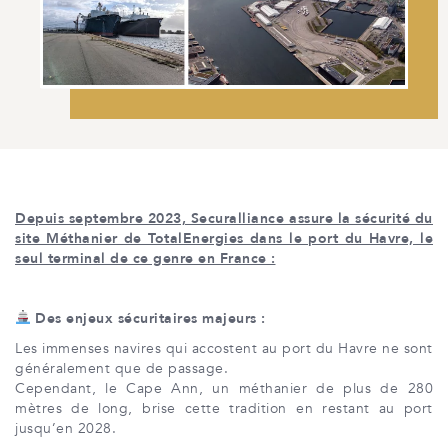
Depuis septembre 2023, Securalliance assure la sécurité du
site Méthanier de TotalEnergies dans le port du Havre, le
seul terminal de ce genre en France :
Des
enjeux
sécuritaires majeurs :
Les immenses navires qui accostent au port du Havre ne sont
généralement que de passage.
Cependant, le Cape Ann, un méthanier de plus de 280
mètres de long, brise cette tradition en restant au port
jusqu’en 2028.