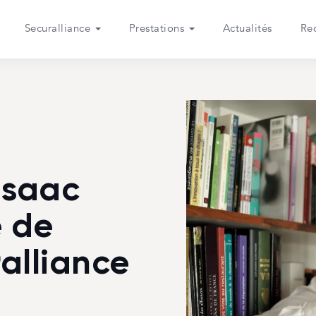
Securalliance
Prestations
Actualités
Re
Isaac
é de
alliance